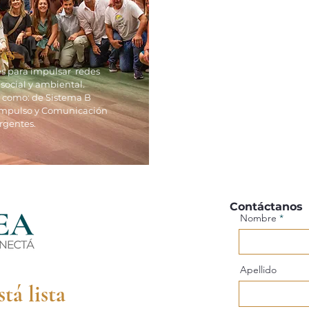
es
s para impulsar redes
ocial y ambiental.
 como: de Sistema B
eimpulso y Comunicación
rgentes.
Contáctanos
Nombre
Apellido
tá lista