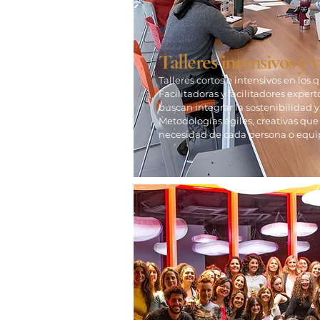
Talleres intensivos y 
Talleres cortos e intensivos en los 
Facilitadoras y facilitadores expe
buscan integrar la sostenibilidad 
Metodologías ágiles, creativas que
necesidad de cada persona o equ