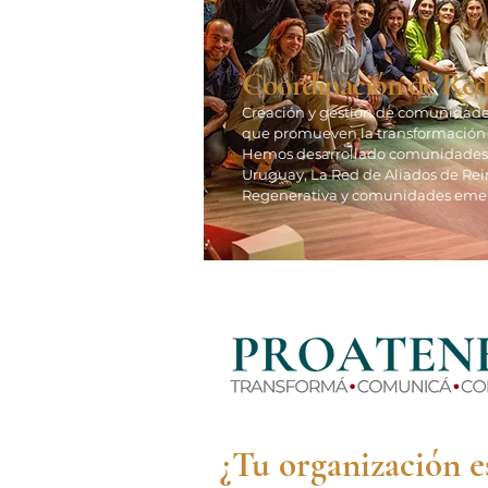
Coordinación de Red
Creación y gestión de comunidade
que promueven la transformación s
Hemos desarrollado comunidades
Uruguay,
La Red de Aliados de R
Regenerativa y comunidades eme
¿Tu organización es