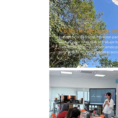
Viajes de liderazgo r
Experiencia de transformación par
vivir un viaje en el que se trabaje 
nuevos paradigmas, conociendo pe
para abrir la mirada y generar acció