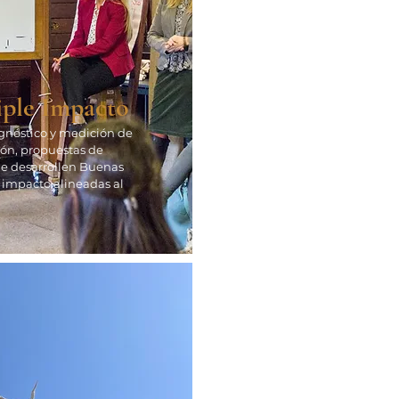
iple Impacto
gnóstico y medición de
ón, propuestas de
e desarrollen Buenas
 impacto alineadas al