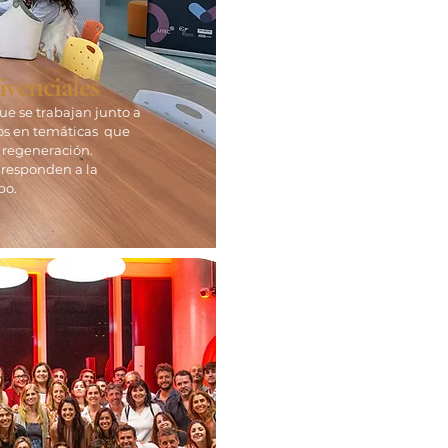
vivenciales
que se trabajan junto a
rtos en temáticas que
y regeneración.
 responden a la
ipo.