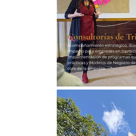
Consultorías de Tr
Acompañamiento estratégico, dia
impacto para empresas en transici
implementación de programas qu
prácticas y Modelos de Negocio de
core de la empresa.