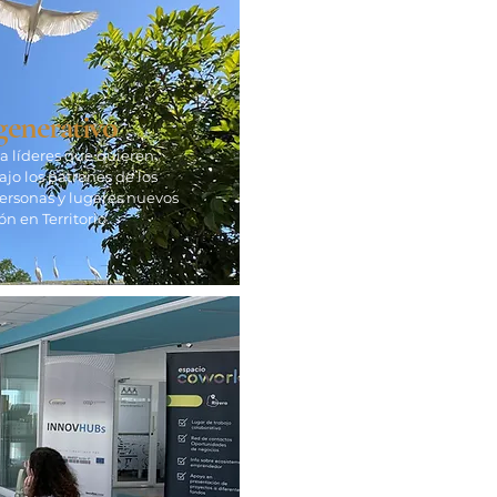
egenerativo
a líderes que quieren
bajo los patrones de los
rsonas y lugares nuevos
n en Territorio.